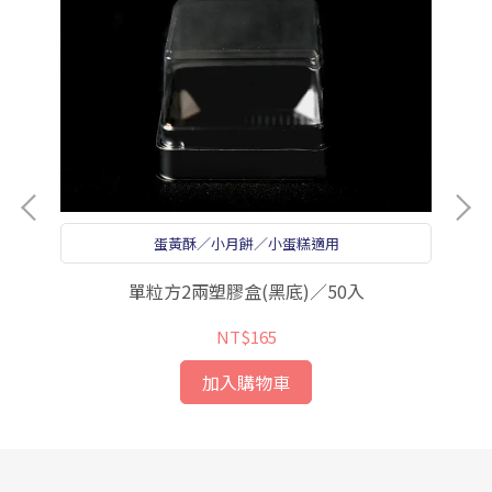
蛋黃酥／小月餅／小蛋糕適用
單粒方2兩塑膠盒(黑底)／50入
NT$165
加入購物車