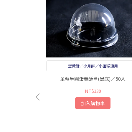
5吋裸蛋糕
蛋黃酥／小月餅／小蛋糕適用
／5入附圓紙襯
單粒半圓蛋黃酥盒(黑底)／50入
NT$130
加入購物車