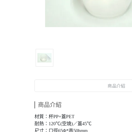
商品介紹
商品介紹
材質：杯PP+蓋PET
耐熱：120℃(空燒)／蓋45℃
尺寸：口徑65Φ*高50hmm