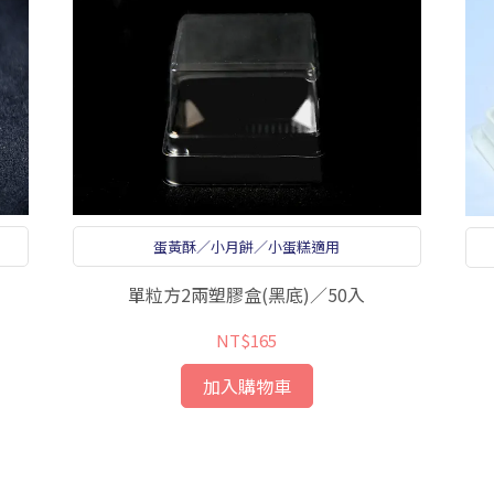
蛋黃酥／小月餅／小蛋糕適用
單粒方2兩塑膠盒(黑底)／50入
NT$165
加入購物車