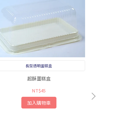
長型透明蛋糕盒
起酥蛋糕盒
乳
NT$45
加入購物車