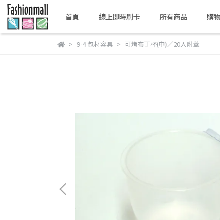
首頁
線上即時刷卡
所有商品
購
9-4 包材容具
可烤布丁杯(中)／20入附蓋