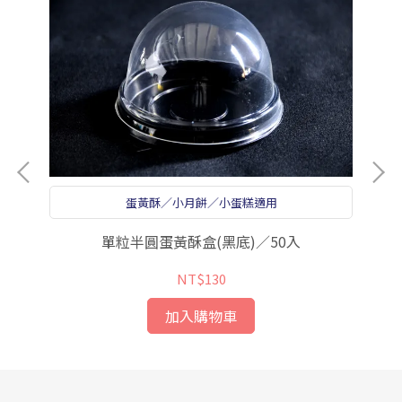
蛋黃酥／小月餅／小蛋糕適用
單粒半圓蛋黃酥盒(黑底)／50入
NT$130
加入購物車