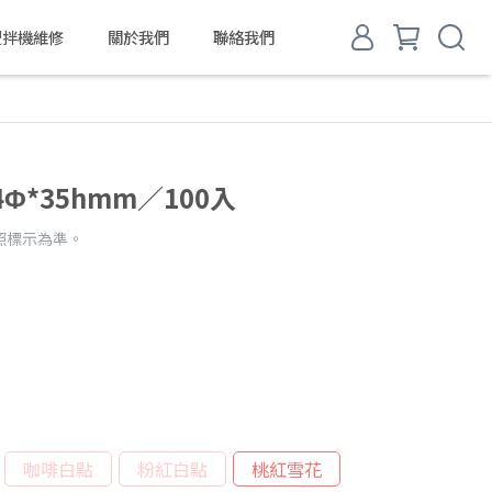
d 攪拌機維修
關於我們
聯絡我們
Φ*35hmm／100入
照標示為準。
咖啡白點
粉紅白點
桃紅雪花