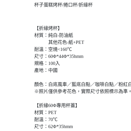
杯子蛋糕烤杯/捲口杯/折緣杯
【折緣烤杯】
材質：純白-防油紙
其他花色-紙+PET
耐溫：空燒<160℃
尺寸：60Φ*44Φ*35hmm
規格：100入
產地：中國
顏色：白底風車／藍底白點／咖啡白點／粉紅
※照片僅供參考花色，實際尺寸依照標示為準
【折緣60Φ專用杯蓋】
材質：PET
耐溫：70℃
尺寸：62Φ*35hmm