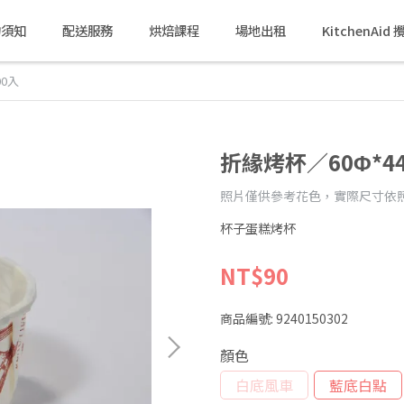
物須知
配送服務
烘焙課程
場地出租
KitchenAi
00入
折緣烤杯／60Φ*44
照片僅供參考花色，實際尺寸依
杯子蛋糕烤杯
NT$90
商品編號:
9240150302
顏色
白底風車
藍底白點