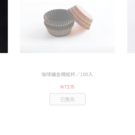
咖啡鑲金襯紙杯／100入
NT$75
已售完