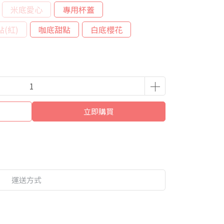
米底愛心
專用杯蓋
(紅)
咖底甜點
白底櫻花
立即購買
運送方式