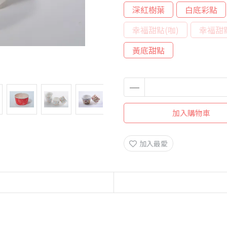
深紅樹葉
白底彩點
幸福甜點(咖)
幸福甜點
黃底甜點
加入購物車
加入最愛