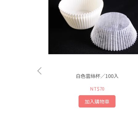
0入
白色雲絲杯／100入
NT$70
加入購物車