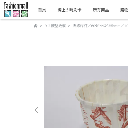
首頁
線上即時刷卡
所有商品
購
9-2 襯墊紙模
折緣烤杯／60Φ*44Φ*35hmm／1