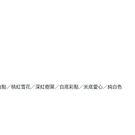
白點／桃紅雪花／深紅樹葉／白底彩點／米底愛心／純白色
。