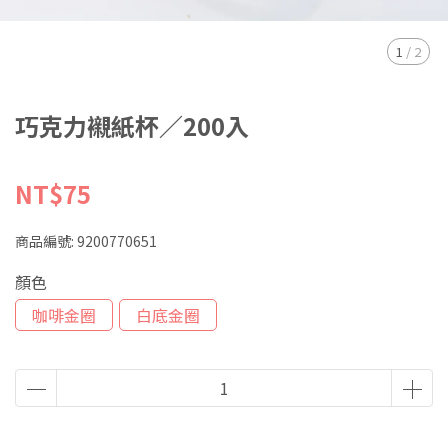
1
/
2
巧克力襯紙杯／200入
NT$75
商品編號:
9200770651
顏色
咖啡金圈
白底金圈