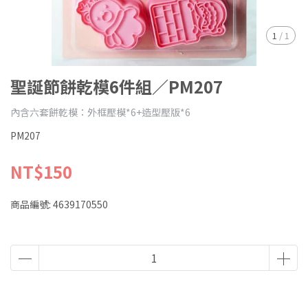
1
/
1
聖誕節餅乾模6件組／PM207
內含六套餅乾模：外框壓模*6+造型壓版*6
PM207
NT$150
商品編號:
4639170550