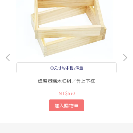
◎尺寸約市售2條量
蜂蜜蛋糕木框組／含上下框
NT$570
加入購物車