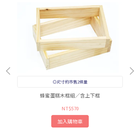
◎尺寸約市售2條量
蜂蜜蛋糕木框組／含上下框
NT$570
加入購物車