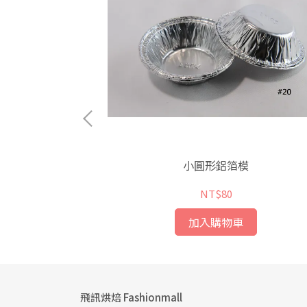
小圓形鋁箔模
000入
NT$80
加入購物車
飛訊烘焙 Fashionmall