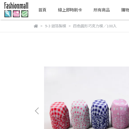
首頁
線上即時刷卡
所有商品
購
9-3 鋁箔製模
四色圓形巧克力模／100入