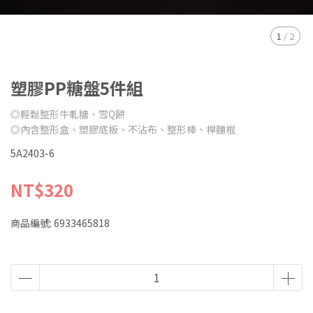
1
/
2
塑膠PP糖盤5件組
◎輕鬆整形牛軋糖、雪Q餅
◎內含整形盒、塑膠底板、不沾布、整形棒、桿麵棍
5A2403-6
NT$320
商品編號:
6933465818