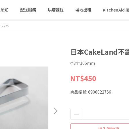
物須知
配送服務
烘焙課程
場地出租
KitchenAi
2275
日本CakeLand不
Φ34*105mm
NT$450
商品編號:
6906022756
加入購物車