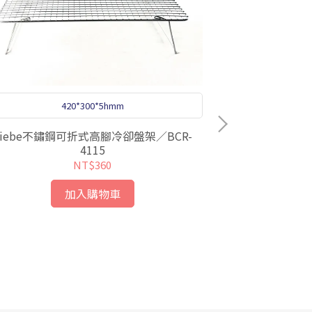
420*300*5hmm
Liebe不鏽鋼可折式高腳冷卻盤架／BCR-
4115
NT$360
S
加入購物車
三