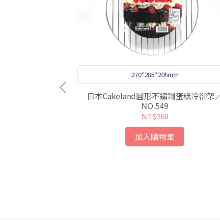
m
270*285*20hmm
片／V-1314
日本Cakeland圓形不鏽鋼蛋糕冷卻架
NO.549
NT$260
加入購物車