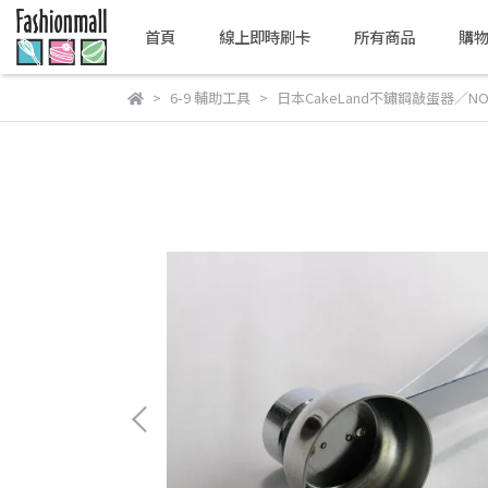
首頁
線上即時刷卡
所有商品
購
6-9 輔助工具
日本CakeLand不鏽鋼敲蛋器／NO.