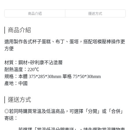
商品介紹
運送方式
商品介紹
適用製作各式杯子蛋糕、布丁、蛋塔，搭配塔模壓棒操作更
方便
材質：鋼材+矽利康不沾塗層
耐熱溫度：220℃
規格：本體 375*285*30hmm 單格 75*50*30hmm
產地：中國
運送方式
◎若同時購買常溫及低溫商品，可選擇「分開」或「合併」
寄送：
若選擇「常溫低溫分開寄送」，請先選取常溫購物車