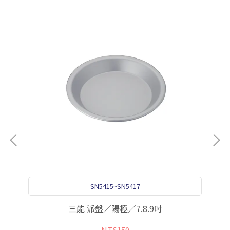
分
SN5415~SN5417
三能 派盤／陽極／7.8.9吋
NT$150