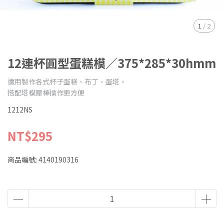
1
/
2
12連杯圓型蛋糕模／375*285*30hmm
適用製作各式杯子蛋糕、布丁、蛋塔，
搭配塔模壓棒操作更方便
1212NS
NT$295
商品編號:
4140190316