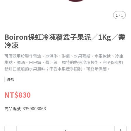
1
/
1
Boiron保虹冷凍覆盆子果泥／1Kg／需
冷凍
可廣泛用於製作雪波、冰淇淋、淋醬、水果慕斯、水果軟糖、冷凍
甜點、調酒、巴巴露、醬汁等。獨特的急速冷凍技術，完全保有如
新鮮口感般的水果風味；不受水果產季限制，可終年供應。
聯馥
NT$830
商品編號:
3359003063