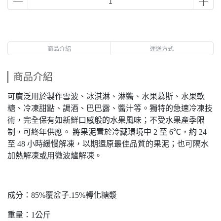
商品介紹
運送方式
商品介紹
可廣泛用於製作雪波、冰淇淋、淋醬、水果慕斯、水果軟
糖、冷凍甜點、調酒、巴巴露、醬汁等。獨特的急速冷凍技
術，完全保有如新鮮口感般的水果風味；不受水果產季限
制，可終年供應。 將果泥置於冷藏環境中 2 至 6℃，約 24
至 48 小時緩慢解凍，以期還原最佳品質的果泥；也可隔水
加熱解凍或用微波爐解凍。
成分：85%覆盆子.15%轉化糖漿
重量：1公斤