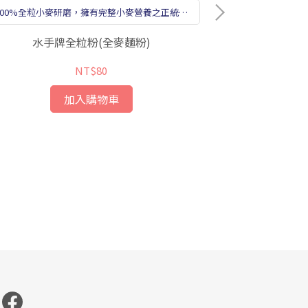
100%全粒小麥研磨，擁有完整小麥營養之正統全
麥粉，營養滿分！
水手牌全粒粉(全麥麵粉)
NT$80
加入購物車
產銷履
無添加台灣