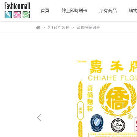
首頁
線上即時刷卡
所有商品
購
2-1預拌製粉
黃僑高筋麵粉