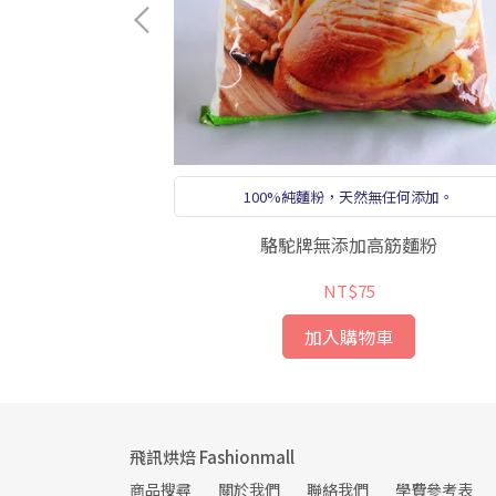
粉
100%純麵粉，天然無任何添加。
駱駝牌無添加高筋麵粉
NT$75
加入購物車
飛訊烘焙 Fashionmall
商品搜尋
關於我們
聯絡我們
學費參考表