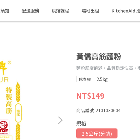
物須知
配送服務
烘焙課程
場地出租
KitchenAi
黃僑高筋麵粉
麵粉筋度飽滿，品質穩定性高，
2.5kg
僑泰興
NT$149
商品編號:
2101030604
規格
2.5公斤(分裝)