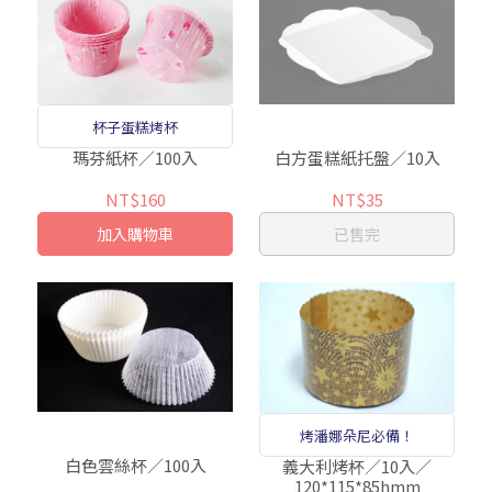
杯子蛋糕烤杯
瑪芬紙杯／100入
白方蛋糕紙托盤／10入
NT$160
NT$35
加入購物車
已售完
烤潘娜朵尼必備！
白色雲絲杯／100入
義大利烤杯／10入／
120*115*85hmm