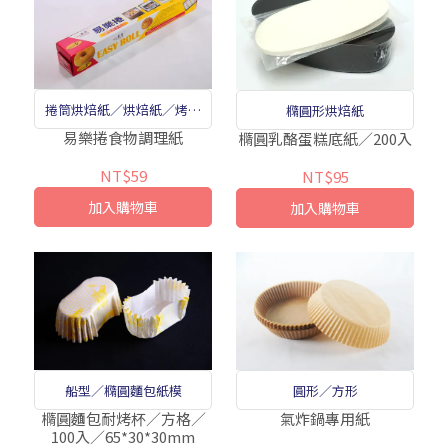
捲筒烘焙紙／烘焙紙／烤盤
橢圓形烘焙紙
紙／烘焙油紙／烤盤油紙
易樂捲食物調理紙
橢圓乳酪蛋糕底紙／200入
NT$59
NT$95
加入購物車
加入購物車
船型／橢圓麵包紙模
圓形／方形
橢圓麵包耐烤杯／方格／
氣炸鍋專用紙
100入／65*30*30mm