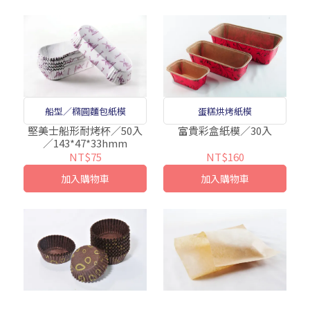
船型／橢圓麵包紙模
蛋糕烘烤紙模
堅美士船形耐烤杯／50入
富貴彩盒紙模／30入
／143*47*33hmm
NT$75
NT$160
加入購物車
加入購物車