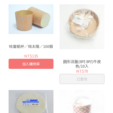
哈雷紙杯／棕太陽／100個
NT$135
圓形派盤(6吋.8吋)牛皮
加入購物車
色/10入
NT$70
已售完