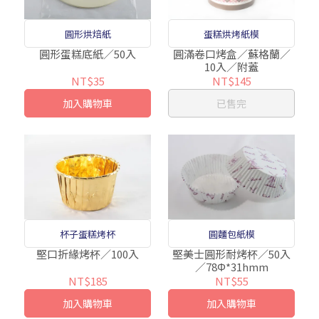
圓形烘焙紙
蛋糕烘烤紙模
圓形蛋糕底紙／50入
圓滿卷口烤盒／蘇格蘭／
10入／附蓋
NT$35
NT$145
加入購物車
已售完
杯子蛋糕烤杯
圓麵包紙模
堅口折緣烤杯／100入
堅美士圓形耐烤杯／50入
／78Φ*31hmm
NT$185
NT$55
加入購物車
加入購物車