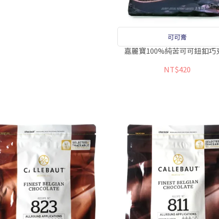
可可膏
嘉麗寶100%純苦可可鈕釦巧
NT$420