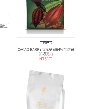
苦甜鈕
可可巴芮
CACAO BARRY瓜瓦基爾64%苦甜鈕
釦巧克力
NT$370