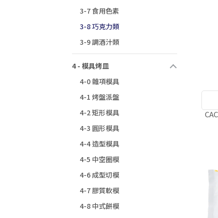
3-7 食用色素
3-8 巧克力類
3-9 調酒汁類
4 - 模具烤皿
4-0 雜項模具
4-1 烤盤派盤
4-2 矩形模具
CA
4-3 圓形模具
4-4 造型模具
4-5 中空圈模
4-6 成型切模
4-7 膠質軟模
4-8 中式餅模