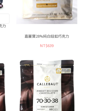
克力
嘉麗寶28%純白鈕釦巧克力
NT$639