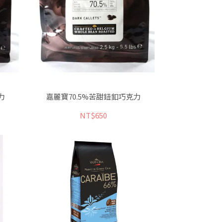
力
嘉麗寶70.5%苦甜鈕釦巧克力
NT$650