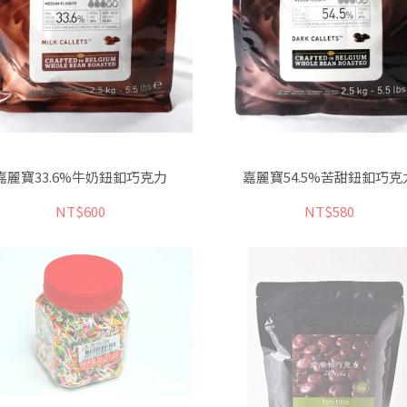
嘉麗寶33.6%牛奶鈕釦巧克力
嘉麗寶54.5%苦甜鈕釦巧克
NT$600
NT$580