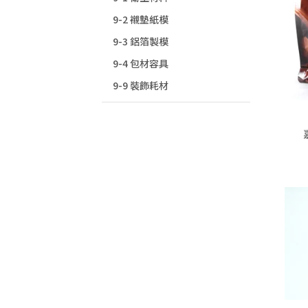
9-2 襯墊紙模
9-3 鋁箔製模
9-4 包材容具
9-9 裝飾耗材