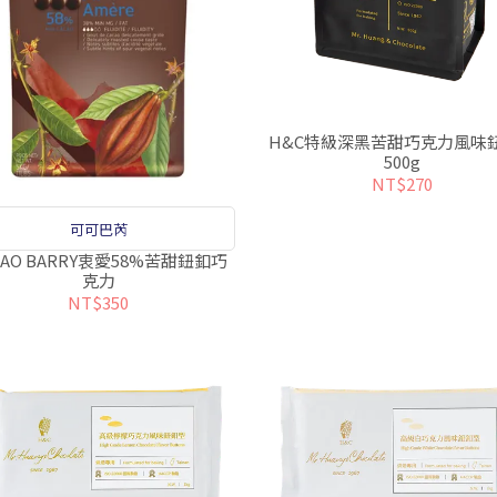
H&C特級深黑苦甜巧克力風味
500g
NT$270
可可巴芮
CAO BARRY衷愛58%苦甜鈕釦巧
克力
NT$350