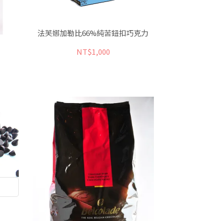
法芙娜加勒比66%純苦鈕扣巧克力
NT$1,000