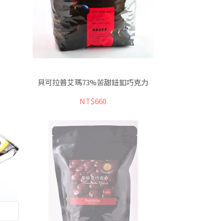
貝可拉普艾瑪73%苦甜鈕釦巧克力
NT$660