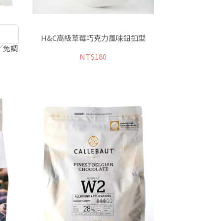
H&C高級草莓巧克力風味鈕釦型
／免調
NT$180