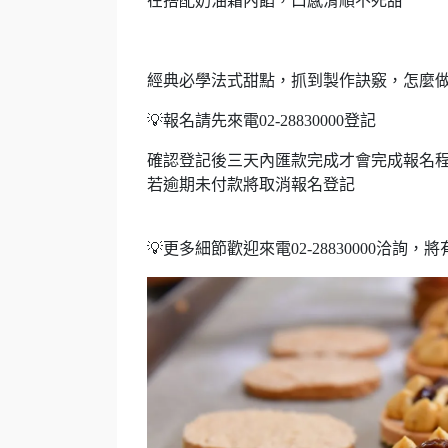
在搭配奶油霜內餡，口感滑順不死甜
經典必學法式甜點，抓到製作訣竅，怎麼
💡報名請先來電02-28830000登記
確認登記後三天內匯款完成才會完成報名
若逾期未付款將取消報名登記
💡更多細節歡迎來電02-28830000洽