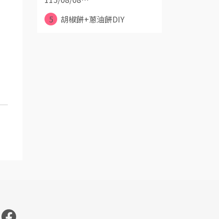
5
胡椒餅+蔥油餅DIY