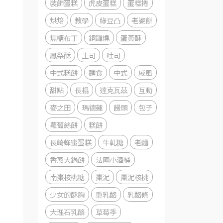
裝飾蛋糕
虎皮蛋糕
蛋糕捲
烘焙
教學
綠豆凸
老婆餅
焦糖布丁
銅鑼燒
蛋黃酥
鳳梨酥
土司
吐司
中式糕餅
麵食
中式
戚風
甜點
長棍
達克瓦茲
互動
麥之田
瑪德蓮
饅頭
包子
蘿蔔絲餅
糕餅
長崎蜂蜜蛋糕
牛軋糖
老麵
香蔥大鍋餅
法國小酒桶
南棗核桃糖
棗泥
棗泥核桃
少女的酥胸
重乳酪
乳酪條
大理石乳酪
草莓季