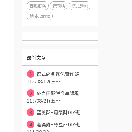
西點蛋糕
德國結
德式麵包
鹼味起司棒
最新文章
1
德式經典麵包實作班
115/08/12(三⋯
2
麥之田酥餅分享課程
115/08/21(五⋯
3
蛋黃酥+鳳梨酥DIY班
4
老婆餅+綠豆凸DIY班
115/08/08⋯