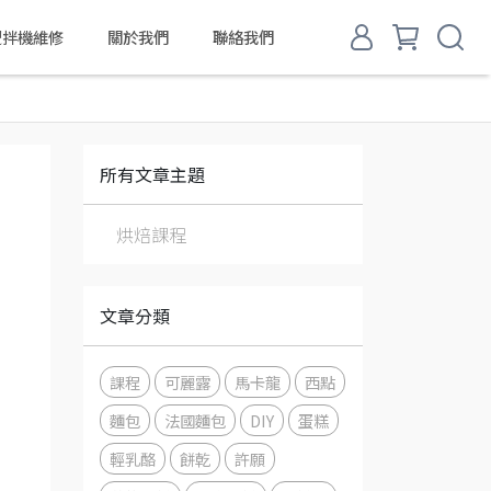
d 攪拌機維修
關於我們
聯絡我們
所有文章主題
烘焙課程
文章分類
課程
可麗露
馬卡龍
西點
麵包
法國麵包
DIY
蛋糕
輕乳酪
餅乾
許願