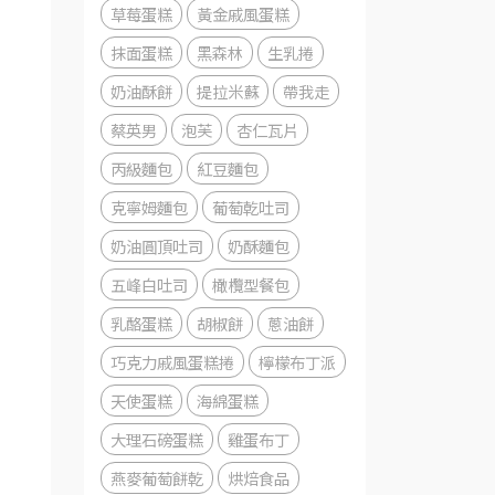
草莓蛋糕
黃金戚風蛋糕
抹面蛋糕
黑森林
生乳捲
奶油酥餅
提拉米蘇
帶我走
蔡英男
泡芙
杏仁瓦片
丙級麵包
紅豆麵包
克寧姆麵包
葡萄乾吐司
奶油圓頂吐司
奶酥麵包
五峰白吐司
橄欖型餐包
乳酪蛋糕
胡椒餅
蔥油餅
巧克力戚風蛋糕捲
檸檬布丁派
天使蛋糕
海綿蛋糕
大理石磅蛋糕
雞蛋布丁
燕麥葡萄餅乾
烘焙食品