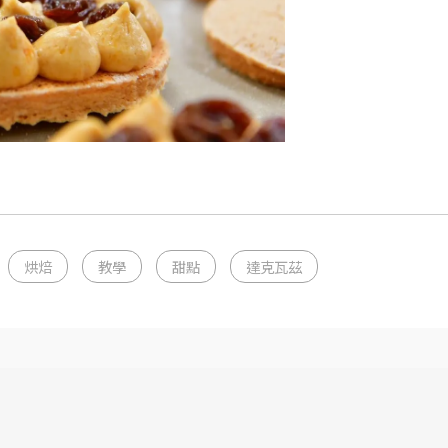
烘焙
教學
甜點
達克瓦茲