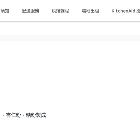
物須知
配送服務
烘焙課程
場地出租
KitchenAi
白、杏仁粉、糖粉製成