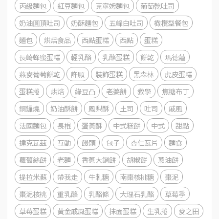
丙級麵包
紅豆麵包
克寧姆麵包
葡萄乾吐司
奶油圓頂吐司
奶酥麵包
五峰白吐司
橄欖型餐包
麵包
烘焙食品
西點蛋糕
西點
蛋糕
長崎蜂蜜蛋糕
輕乳酪
乳酪蛋糕
餅乾
瑪德蓮
燕麥葡萄餅乾
許願
裝飾蛋糕
黑森林
虎皮蛋糕
蛋糕捲
烘焙
綠豆凸
老婆餅
教學
焦糖布丁
銅鑼燒
奶油酥餅
鳳梨酥
土司
吐司
戚風
法國麵包
長棍
蛋黃酥
中式糕餅
中式
甜點
達克瓦茲
互動
饅頭
包子
杏仁瓦片
麵食
蘿蔔絲餅
老麵
香蔥大鍋餅
胡椒餅
蔥油餅
提拉米蘇
帶我走
牛軋糖
南棗核桃糖
棗泥
棗泥核桃
重乳酪
乳酪條
大理石乳酪
草莓季
草莓蛋糕
黃金戚風蛋糕
抹面蛋糕
生乳捲
麥之田