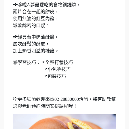
📢哆啦A夢最愛吃的食物銅鑼燒，
兩片合在一起的餅皮，
使用無油的紅豆內餡，
鬆軟綿密的口感。
📢經典台中奶油酥餅，
層次酥鬆的酥皮，
加上奶香四溢的糖餡。
㊙️學習技巧：📌全蛋打發技巧
📌小包酥技巧
📌包裝技巧
💡更多細節歡迎來電02-28830000洽詢，將有助教幫
您與老師預約時間安排課程喔！