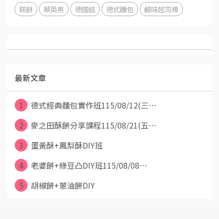
糕餅
蔡英男
德國結
德式麵包
鹼味起司棒
最新文章
1
德式經典麵包實作班115/08/12(三⋯
2
麥之田酥餅分享課程115/08/21(五⋯
3
蛋黃酥+鳳梨酥DIY班
4
老婆餅+綠豆凸DIY班115/08/08⋯
5
胡椒餅+蔥油餅DIY