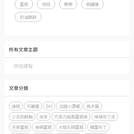
蛋糕
烘焙
教學
銅鑼燒
奶油酥餅
所有文章主題
烘焙課程
文章分類
課程
可麗露
DIY
法國小酒桶
馬卡龍
少女的酥胸
泡芙
巧克力戚風蛋糕捲
檸檬布丁派
天使蛋糕
海綿蛋糕
大理石磅蛋糕
雞蛋布丁